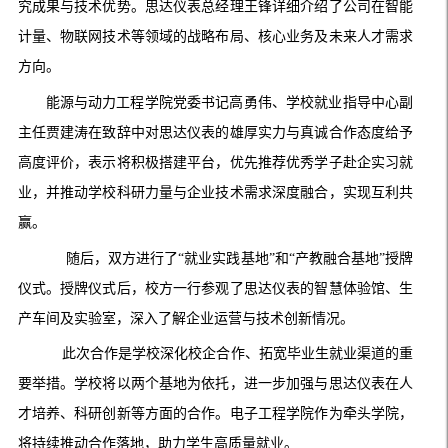
究成果与技术优势。思达仪表总经理王锋详细介绍了公司在智能
计量、物联网技术等领域的战略布局、核心业务及未来人才需求
方向。
能源与动力工程学院
党委
书记高勇伟、学校就业指导中心副
主任贾建涛在致辞中对思达仪表的雄厚实力与真诚合作态度给予
高度评价，表示将积极搭建平台，优先推荐优秀学子赴企实习就
业，并推动
学校
科研力量与企业技术需求深度融合，实现互利共
赢。
随后，双方进行了
“
就业实践基地
”
和
“
产教融合基地
”
授牌
仪式。授牌仪式后，校方一行参观了思达仪表的智慧体验馆、生
产车间及实验室，深入了解企业运营与技术创新情况。
此次合作是学校深化校企合作、拓宽毕业生就业渠道的重
要举措。学校将以两个基地为依托，进一步加强与思达仪表在人
才培养、科研创新等方面的合作。电子工程学院作为牵头学院，
将持续推动合作落地，助力学生高质量就业。