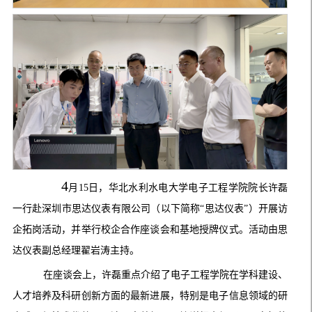
4
月
15
日，华北水利水电大学电子工程学院院长许磊
一行赴深圳市思达仪表有限公司（以下简称
“
思达仪表
”
）开展访
企拓岗活动
，
并举行校企合作座谈会和基地授牌仪式。活动
由思
达仪表副总经理翟岩涛主持。
在
座谈会上
，许磊重点介绍了电子工程学院在学科建设、
人才培养及科研创新方面的最新进展，特别是电子信息领域的研