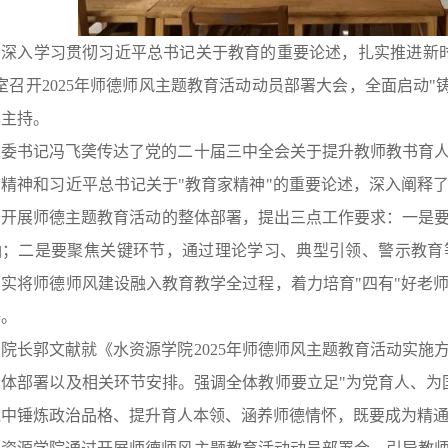
为深入学习贯彻习近平总书记关于教育的重要论述，扎实推进新
教室召开2025年师德师风主题教育活动动员部署大会，全面启动
䶮主持。
党委书记冯飞䶮传达了党的二十届三中全会关于提升教师教书育
的精神和习近平总书记关于
"教育家精神"的重要论述，深入阐释
于开展师德主题教育活动的整体部署，提出三点工作要求：一是
涵；二是要聚焦关键环节，通过理论学习、典型引领、警示教育
切实将师德师风建设融入教育教学全过程，着力培育"四有"好老
基。
副院长郭文献就《水资源学院
2025年师德师风主题教育活动实
总体部署以及相关环节安排。强调全体教师要立足"为党育人、为
中锤炼政治品格、提升育人本领、涵养师德情怀，既要成为精通专