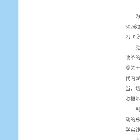
502
冯飞
改革
委关
代内
当，
资根
动的
学实践