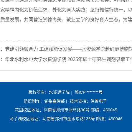
水资源学院通过开展师德师风主题教育活动动员部署会，引导教
育家精神内化为价值追求，外化为育人实践；坚持知信行统一，
高质量发展，共同营造崇德尚美、敬业立学的良好育人生态，为
篇：
党建引领聚合力 工建赋能促发展——水资源学院赴红枣博物
篇：
华北水利水电大学水资源学院 2025年硕士研究生调剂录取工
版权所有：水资源学院 |
豫ICP ********号
组织制作：党委宣传部 |
技术支持：伟置电子
花园校区地址：河南省郑州市北环路36号 邮编：450045
龙子湖校区地址：河南省郑州市金水东路136号 邮编：450046