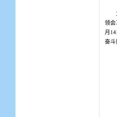
领会
月1
奋斗