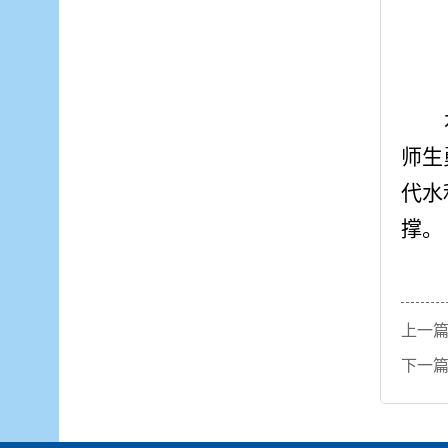
师生
代水
撑。
上一
下一