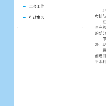
工会工作
2
考核
行政事务
与完
的部
决。
创建
平水