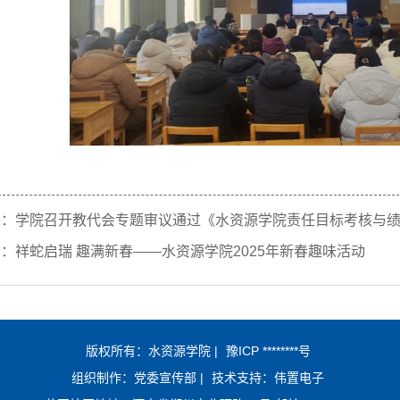
篇：
学院召开教代会专题审议通过《水资源学院责任目标考核与
篇：
祥蛇启瑞 趣满新春——水资源学院2025年新春趣味活动
版权所有：水资源学院 |
豫ICP ********号
组织制作：党委宣传部 |
技术支持：伟置电子