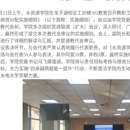
月23日上午，水资源学院在
龙子湖校区
工训楼
502教室召开教
与绩效分配实施细则》
（
以下简称
：实施
细则）
。会议由学院党
在教代会前，
学院多次组织党政联席（扩大）会议，深入研讨、
善，最终形成了提交本次教代会审议的
实施
细则。
会上，副院长
分进行了详细的解读
与
汇报，并提请教代会审议。
审议表决环节，与会代表严肃认真地履行代表职责，对《水资源
现场与会代表
59人参与
表决
，其中同意
59票，弃权0票，最终
实施
最后，学院党委书记冯飞䶮强调，学院将以责任目标考核与绩效
目标，大力实施“四卓越两赋能一提升”行动，不断激活学院内生
利水电大学贡献力量。