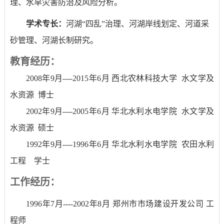
理、水旱灾害防治及风险分析。
学术专长：
河湖
“四乱”治理、河湖岸线划定、河道采
砂管理、河湖长制研究。
教育经历：
2008
年
9
月
----2015
年
6
月
西北农林科技大学
水文学及
水资源
博士
2002
年
9
月
----2005
年
6
月
华北水利水电学院
水文学及
水资源
硕士
1992
年
9
月
----1996
年
6
月
华北水利水电学院
农田水利
工程
学士
工作经历：
1996
年
7
月
----2002
年
8
月
郑州市市场建设开发公司
工
程师