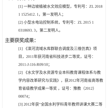
[1]
一种边坡植被水文效应模型，专利号：
ZL 2018
1 1525412. 1
，第一发明人；
[2]
小型水电站控制系统，专利号：
ZL 2015 1
0318693. 3
，第二发明人。
主要获奖成果：
[1]
《滦河流域水库群联合调度及三维仿真》项
目，
2011
年获河南省科技进步二等奖，证号：
2011-J-116-R09/10
；
[2]
《水文学及水资源专业本科教育课程体系与教
学内容改革研究与实践》，获
2012
年河南省高等教
育省级教学成果一等奖 ，证号：豫教（
2012
）
00074
；
[3]
2012
年获“全国水利学科青年教师讲课大赛二等