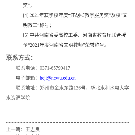
奖”；
[4]
2021
年获学校年度“汪胡桢教学服务奖”及校“文
明教工”称号；
[5]
中共河南省委高校工委、河南省教育厅联合授
予
“
2021
年度河南省文明教师”荣誉称号。
联系方式：
联系电话：
0371-65790417
电子邮箱：
heji
@ncwu.edu.cn
联系地址：郑州市金水东路
136
号，华北水利水电大学
水资源
学院
上一篇：
王志良