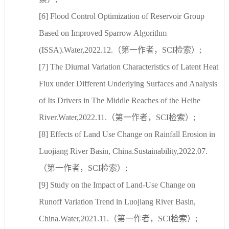
[6]
Flood Control Optimization of Reservoir Group
Based on Improved Sparrow Algorithm
(ISSA).Water,2022.12.
（第一作者，
SCI
检索）
;
[7]
The Diurnal Variation Characteristics of Latent Heat
Flux under Different Underlying Surfaces and Analysis
of Its Drivers in The Middle Reaches of the Heihe
River.Water,2022.11.
（第一作者，
SCI
检索）
;
[8]
Effects of Land Use Change on Rainfall Erosion in
Luojiang River Basin, China.Sustainability,2022.07.
（第一作者，
SCI
检索）
;
[9]
Study on the Impact of Land-Use Change on
Runoff Variation Trend in Luojiang River Basin,
China.Water,2021.11.
（第一作者，
SCI
检索）
;