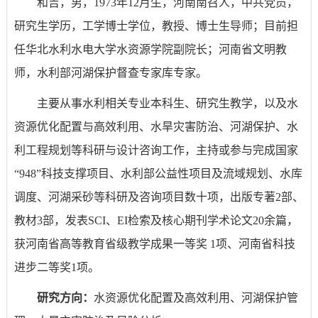
和吉，男，
1973
年
12
月生，河南南召人，中共党员
，
研究生学历，工学博士学位，教授
、博士生导师
；目前担
任华北水利水电大学水资源学院副院长；河南省文明教
师，水利部河湖保护督查专家库专家。
主要从事水利相关专业本科生、研究生教学，以及水
资源优化配置与高效利用、水旱灾害防治、河湖保护、水
利工程规划等科研与设计咨询工作，主持或参与完成国家
“948”
科技支撑项目、水利部公益性项目及流域规划、水库
调度、河湖采砂等科研及咨询项目数十项，出版专著
2
部、
教材
3
部，发表
SCI
、
EI
检索及核心期刊学术论文
20
余篇，
获河南省高等教育省级教学成果一等奖
1
项、河南省科技
进步二等奖
1
项。
研究方向：
水资源优化配置及高效利用、河湖保护管