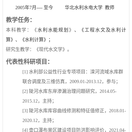
2005
年
7
月
---- 至今
华北水利水电大学
教师
教学任务：
本科教学：
《
水利水能规划
》
、《工程水文及水利计
算》、《水利计算》；
研究生教学：
《现代水文学》。
代表性科研项目：
[1]
水利部公益性行业专项项目
：
滦河流域水库群
联合调度及三维仿真
，
2009.01-2013.12
，参与；
[2]
陡河水库东岸渗漏治理问题研究
，
2014.05-
2015.12
，主持
；
[3]
陡河水库库容曲线修测和特征值修正
，
2018.01-
2020.12
，主持
；
[4]
壶口瀑布景区建设项目防洪影响评价
，
2021.04-