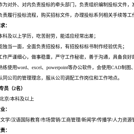
）作为对外、对内负责投标的牵头部门，负责组织编制投标文件，
）负责履行投标流程，购买招标文件，办理投标系列相关手续等工
要求：
）本科及以上学历，吃苦耐劳，能适应经常出差；
）能独当一面，全面负责招投标，有招投标标书制作经验优先；
）工作严谨细心，做事稳重，严守工作秘密，善于沟通，具备良好
熟练使用word、excel、powerpoint等办公软件，会使用CAD
）认同公司的管理理念，服从公司调配工作岗位和工作地点。
政专员（2名）
北京
/本科及以上
专业
：
言文学
/汉语国际教育/市场营销/工商管理/新闻学/传播学/人力资源
职责：