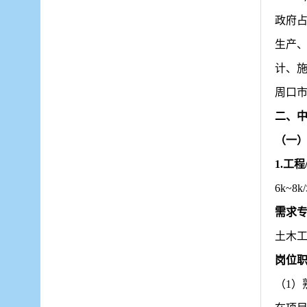
政府占
生产
计、
周口
二、
（一
1.工
6
k~8
k/
需求
土木
岗位
（
1