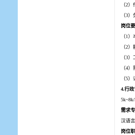
（
2
（
3
岗位
（
1
（
2
（
3
（
4）
（
5
4.行
5k~8
k/
需求
汉语
岗位