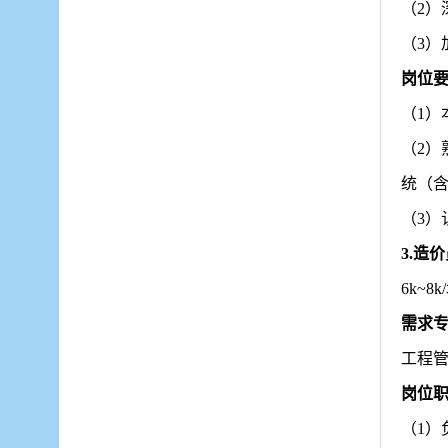
（
2
（
3
岗位
（
1
（
2）
统（
（
3
3.造
6
k~8
k/
需求
工程
岗位
（
1