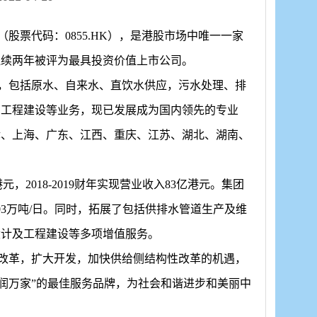
（股票代码：
0855.
HK
），是港股市场中唯一一家
连续两年被评为最具投资价值上市公司。
，包括原水、自来水、直饮水供应，污水处理、排
利工程建设等业务，现已发展成为国内领先的专业
津、上海、广东、江西、重庆、江苏、湖北、湖南、
港元，
2
018
-
2019
财年实现营业收入
8
3
亿港元。集团
03
万吨
/日。同时，拓展了包括供排水管道生产及维
设计及工程建设等多项增值服务。
改革，扩大开发，加快供给侧结构性改革的机遇，
情润万家”的最佳服务品牌，为社会和谐进步和美丽中