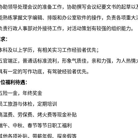
）协助领导处理会议的准备工作，协助撰写会议纪要文书的起草以
）能熟练掌握文字编辑、排版和办公室软件的操作，负责各项重大
负责行政人事部对外接待工作，对活动策划有较强的组织能力。
要求：
）本科及以上学历，有相关实习工作经验者优先；
）五官端正，普通话标准流利，形象气质佳，亲和力强，为人热情
）具有一定的写作功底，有驾驶经验者优先。
岗位
福利待遇
：
五险一金，年终奖金
员工旅游与体检，定期培训
）高温费、劳保费、烤火费等现金补贴
）端午、中秋、春节等节日职工福利
）其他各项补贴，带薪年假、探亲假等