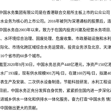
中国水务集团有限公司是在香港联合交易所主板上市的公众公司
来水业务为核心的上市公司。
2
016
年被列为深港通标的股票后，
中国水务自
2
003
年以来，致力于在国内投资兴建及经营水务项目
理、水环境综合治理、固废处理、危废收集、市政基础设施和水
国际化、市场化跨区域综合水务运营商，投资业务涉及北京、天
等
1
6
个省市的
6
0
多个城市。
截至
2
020
年
9
月
30
日，中国水务总资产
448
亿港元，净资产
150
亿
制水厂
1
93
座，现有供水规模
901
万吨
/日，在建1
69
万吨
/日，拟建4
水表生产及安装、二次供水设备制造，节能科技研发、水利工程
目前，中国水务正充分发挥自身优势，紧紧抓住国内进一步深化
推进城乡供水一体化和供排水一体化服务，奋力打造
“中国水务 
康中国做出更大的贡献。