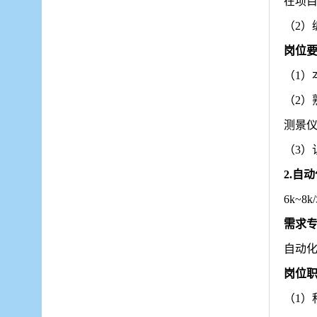
在项
（
2
岗位
（
1
（
2
测景
（
3
2.自
6
k~8
k/
需求
自动
岗位
（
1