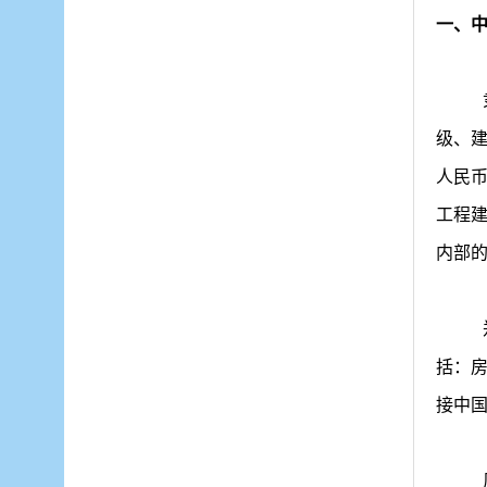
一、
级
、
人民
工程
内部
括：
接中