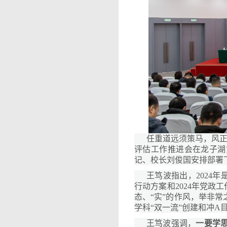
任重道远须策马，风正
评估工作推进会在龙子湖
记、校长刘俊国安排部署
王笃波指出，2024
行动方案和2024年党政
态、“实”的作风，举非
学科“双一流”创建和冲A
王笃波强调，
一要学