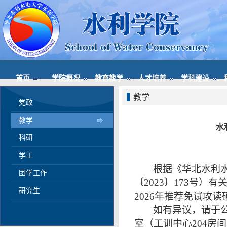
首页
学院概况
教育教学
人才培养
学科建设
教学
党政
教学
水
科研
学工
根据《华北水利
团学工作
〔2023〕173号
研究生
2026年推荐免试攻
如有异议，请于公
室（工训中心204房