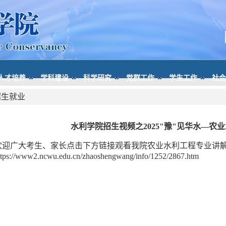
人才培养
学科建设
科学研究
党群工作
学生工作
社会
招生就业
水利学院招生视频之2025"豫"见华水—农
欢迎广大考生、家长点击下方链接观看我院农业水利工程专业讲
ttps://www2.ncwu.edu.cn/zhaoshengwang/info/1252/2867.htm