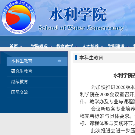
首页
学院概况
教育教学
人才培养
学科建设
本科生教育
本科生教育
研究生教育
水利学院
继续教育
为加快推进2026版
国际交流
利学院在2008会议室
伟，教学办及专业与课程
会议听取各专业培
稿完善标准与具体要求。
标、课程体系与实践环节
此次推进会进一步