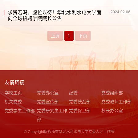
求贤若渴、虚位以待！华北水利水电大学面
2024-02-06
向全球招聘学院院长公告
上页
1
下页
友情链接
学校主页
党委办公室
纪委
党委组织部
机关党委
党委宣传部
党委统战部
党委教师工作部
党委学生工作部
党委研究生工作
党委保卫部
校长办公室
部
© Copyright版权所有华北水利水电大学党委人才工作部