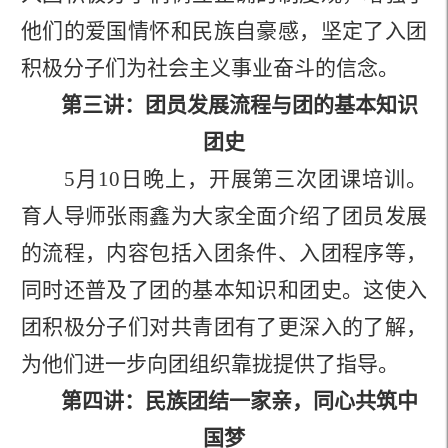
他们的爱国情怀和民族自豪感，坚定了入团
积极分子们为社会主义事业奋斗的信念。
第三讲：团员发展流程与团的基本知识
团史
5月10日晚上，开展第三次团课培训。
育人导师张雨鑫为大家全面介绍了团员发展
的流程，内容包括入团条件、入团程序等，
同时还普及了团的基本知识和团史。这使入
团积极分子们对共青团有了更深入的了解，
为他们进一步向团组织靠拢提供了指导。
第四讲：民族团结一家亲，同心共筑中
国梦