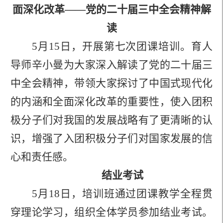
面深化改革
——党的二十届三中全会精神解
读
5月15日，开展第七次团课培训。育人
导师辛小曼为大家深入解读了党的二十届三
中全会精神，带领大家探讨了中国式现代化
的内涵和全面深化改革的重要性，使入团积
极分子们对我国的发展战略有了更清晰的认
识，增强了入团积极分子们对国家发展的信
心和责任感。
结业考试
5月18日，培训班通过团课教学全程贯
穿理论学习，组织全体学员参加结业考试。