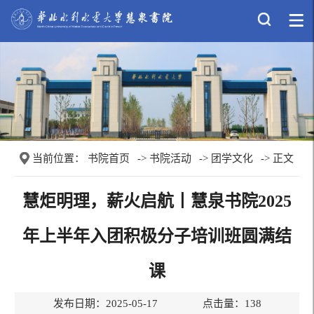
当前位置：
书院首页
->
书院活动
->
团学文化
-> 正文
慧炬明理，薪火启航丨慧泉书院2025
年上半年入团积极分子培训班圆满结
课
发布日期：2025-05-17 点击量：
138