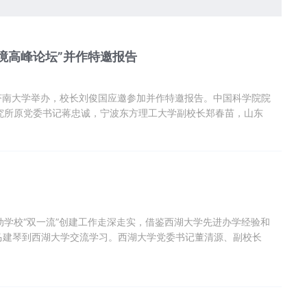
境高峰论坛”并作特邀报告
在济南大学举办，校长刘俊国应邀参加并作特邀报告。中国科学院院
究所原党委书记蒋忠诚，宁波东方理工大学副校长郑春苗，山东
，济南大学党委副书记、校长刘宗明等出席会议。来自中国科学
地质大学（北京）等近三十家单位的知名专家学者和师生代表参
学校“双一流”创建工作走深走实，借鉴西湖大学先进办学经验和
马建琴到西湖大学交流学习。西湖大学党委书记董清源、副校长
对西湖大学的大力支持和热情接待表示衷心感谢，对西湖大学的
主要是为了学习借鉴西湖大学的办学经验，特别是交流学习学校