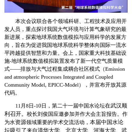
本次会议联合各个领域科研、工程技术及应用开
发人员，重点探讨我国大气环境与计算气象研究的最
新进展，探索地球系统数值模拟与应用科学的发展方
向，旨在
为促进我国地球系统科学整体向国际一流水
平跨越提供智慧和力量。会上，国家重大科技基础设
施
-
地球系统数值模拟装置发布了新一代空气质量模
式——排放与大气过程集成耦合社区模式（
Emission
and atmospheric Processes Integrated and Coupled
Community Model, EPICC-Model
），并宣布开放其源
代码。
-
0
在武汉顺
11
月
8
日
1
日，第二十一届中国水论坛
利召开。
校长刘俊国应邀参加并作大会主旨报告。作
资源
本届中国水论
为水
领域重要的学术交流活动，
坛吸引了
清华大学、北京大学、河海大学、武
来自