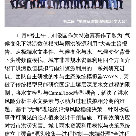
11
月
8
号上午，
刘俊国
作为特邀嘉宾作了题为“
气
候变化下洪涝数值模拟与雨洪资源利用”大会主旨报
告。从极端水文事件、气候变化与水、气候变化背景
下洪涝数值模拟、城市非常规水资源利用四个方面介
绍了
洪涝数值模拟与雨洪资源利用的一系列研究进
展。团队自主研发的水与生态系统模拟器
WAYS
，突
破了传统模型只能研究固定土壤层深度水文过程的限
制
，
将水文模型与
CamaFlood
模型耦合，解决了洪水
风险分析中水文要素与水动力过程模拟相分离的难
题。基于“无悔”理论的沿海风险稳健决策，针对极端
事件可预见的临界值来设计干预措施，可有效预防应
对城市洪涝灾害。城市雨水资源利用模拟与决策系统
建立了覆盖“源头收集—过程控制—末端处理”全过程