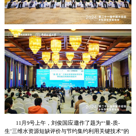
应邀
11
月
9
号上午，
刘俊国
作了题为“‘量-质-
生’三维水资源短缺评价与节约集约利用关键技术”的