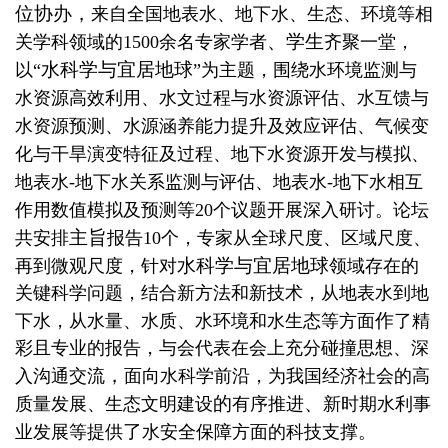
位协办，
来自全国地表水、地下水、生态、环境等相
、学生
关学科领域的
1500
余名
专家学者
齐聚一堂，
水科学与宜居地球
以
“
”
为主题，围绕
水环境监测与
水资源高效利用、水文过程与水资源评估、水互馈与
水资源预测、水源涵养能力提升及效应评估、气候变
化与干旱演变特征及过程、地下水资源开发与模拟、
地表水
-
地下水关系监测与评估、地表水
-
地下水相互
作用数值模拟及预测
等
20
个
议题开展深入研讨。论坛
主旨
共安排
报告
10
个
，专家从全球尺度、区域尺度、
水科学与宜居地球
再到微观尺度，针对
领域存在的
关键科学问题，结合新方法和新技术，从地表水到地
作
下水，从水量、水质、水环境和水生态等方面
了精
彩且专业的报告，与会代表在会上充分碰撞思想、深
，
入沟通交流
面向水科学前沿，为我国经济社会的高
的
、
质量发展、生态文明建设
有序推进
新时期水利事
了
业发展等提供
水安全保障方面的科技支撑。