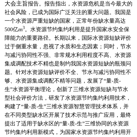
大会主旨
报告。
报告指出，水资源危机是当今最大的
社会风险，已成为国际广泛关注的重大问题。我国是
一个水资源严重短缺的国家，正常年份缺水量高达
3
500
亿
m
。水资源节约集约利用是提升国家水安全保
障能力的重要路径。长期以来，国际水资源短缺评价
过于侧重水量，忽视了水质和生态因素；同时，节水
与减污协同性不强、非常规水利用程度不高、水资源
集成调配技术不精也是制约我国水资源短缺的瓶颈问
题。针对水资源短缺评价不全、节水与减污协同性不
够、水资源集成调配不精等问题，发展了“量
-
质
-
生”水资源平衡理论，创新了三维水资源短缺与节水
型社会评价方法，研发了水资源节约集约利用技术，
构建了“量
-
质
-
生”三维水资源智慧管理技术体系，并
在不同类型缺水区开展了技术示范与推广应用，最终
提出了适用于缺水区的“量
-
质
-
生”三维协同的水资源
节约集约利用新模式，为国家水资源节约集约利用开