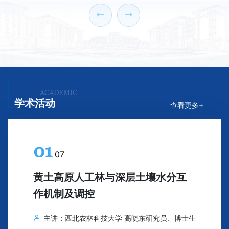
参数水质检测仪、科研工作站采购 项目二、项目
‹
›
编号：HHYJY-20260603三、询价信息：询价日
期：2026年7月1日询价地点：龙子湖校区综合实
验楼中栋403黄河研究院会议室询价小组名单：
张起勇、刘淑曼、徐沙沙四、成交信息：成交
人：张宏波成交金额：人...
ACADEMIC
学术活动
查看更多+
01
07
黄土高原人工林与深层土壤水分互
作机制及调控
主讲：西北农林科技大学 高晓东研究员、博士生