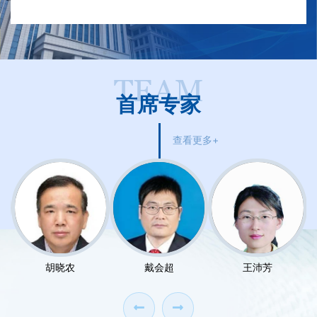
TEAM
首席专家
查看更多+
戴会超
王沛芳
Hojeong Kang
‹
›