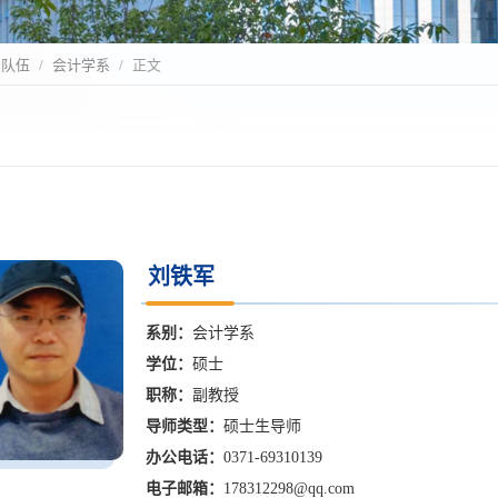
资队伍
会计学系
正文
刘铁军
系别：
会计学系
学位：
硕士
职称：
副教授
导师类型：
硕士生导师
办公电话：
0371-69310139
电子邮箱：
178312298@qq.com