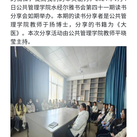
日
公共管理学院水经尔雅书会第
四十一
期读书
分享会如期举办。本期的读书分享者是
公共管
理学院
教师于扬博士
，
分享的书籍为
《大
医》
。
本次分享活动由公共管理学院教师
平晓
莹
主持
。