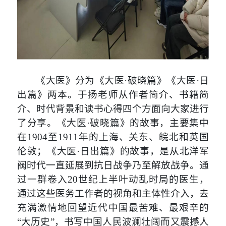
《大医》
分为《大医
·破晓篇》《大医·日
出篇》两本。于扬老师
从作者简介、书籍简
介、
时代背景
和读书心得四个方面向大家进行
了分享。《大医
·破晓篇》的故事，主要集中
在1904至1911年的上海、关东、皖北和英国
伦敦；《大医·日出篇》的故事，是从北洋军
阀时代一直延展到抗日战争乃至解放战争。通
过一群卷入20世纪上半叶动乱时局的医生，
通过这些医务工作者的视角和主体性介入，去
充满激情地回望近代中国最苦难、最艰辛的
“大历史”，书写中国人民波澜壮阔而又震撼人