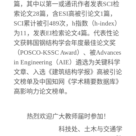
篇，其中以第一或通讯作者发表
SCI
检
索论文
28
篇，含
ESI
高被引论文
1
篇，
SCI
累计被引
489
次，
h
指数（
h-index
）
为
11
，发表
EI
检索论文
4
篇。代表性论
文获韩国钢结构学会年度最佳论文奖
（
POSCO-KSSC Award
）、被
Advances
in Engineering
（
AIE
）遴选为关键科学
文章、入选《建筑结构学报》高被引论
文榜单及中国知网《学术精要数据库》
高影响力论文榜单。
热烈欢迎广大
教师
届时参加！
科技处、土木与交通学