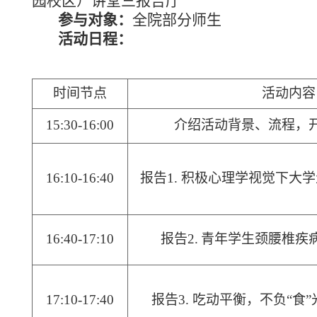
园校区）讲堂三报告厅
参与对象：
全院部分师生
活动日程
：
时间节点
活动内容
15:
3
0-
16
:
0
0
介绍活动背景
、
流程，
1
6
:10-1
6
:40
报告
1. 积极心理学视觉下大
1
6
:40-1
7
:10
报告
2.
青年学生颈腰椎疾
1
7
:10-1
7
:40
报告
3. 吃动平衡，不负“食”