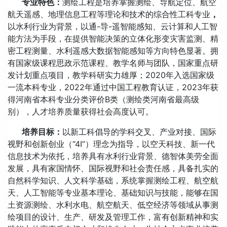
专业特色：
测绘工程是培养掌握测绘、导航定位、航空
航天遥感、地理信息工程等理论和技术的综合性工科专业
，
以水利行业为背景，以通-导-遥智能感知、云计算和人工智
能方法为手段，在提供智能决策的立体化形变灾害监测、精
密工程测量、水利遥感大数据智能感知等方向特色显著。拥
有国家级课程思政示范课程、教学名师与团队，国家重点研
发计划重点项目，教学科研实力雄厚；2020年入选国家级
一流本科专业，2022年通过中国工程教育认证，2023年获
得河南省本科专业分类评价B类（测绘类河南省最高级
别），人才培养质量获得社会高度认可。
培养目标：
以新工科倡导的学科交叉、产业对接、国际
视野和创新创业（“4I”）理念为指导，以空天科技、新一代
信息技术为依托，培养具有水利行业背景、德智体美劳全面
发展，具有家国情怀、国际视野和社会责任感，具备扎实的
自然科学知识、人文科学基础，系统掌握测绘工程、航空航
天、人工智能等专业基本理论、基础知识与技能，能够在国
土资源测绘、水利水电、航空航天、低空经济等领域从事测
绘项目的设计、生产、研发及管理工作，富有创新精神和实