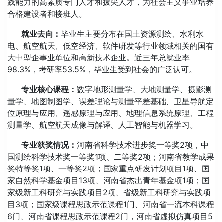
践能力的高素质专门人才和拔尖人才，为社会主义事业培养
合格建设者和接班人。
就业去向：
毕业生主要分布在国土资源测绘、水利水
电、航空航天、低空经济、软件研发等行业领域相关的国有
大中型企事业单位和高新技术企业。近三年总就业率
98.3%，考研率53.5%，毕业生受到社会的广泛认可。
专业核心课程：
数字地形测量学、大地测量学、摄影测
量学、地图制图学、误差理论与测量平差基础、卫星导航定
位原理与应用、遥感原理与应用、地理信息系统原理、工程
测量学、航空航天成像与解译、人工智能与机器学习。
专业获奖情况：
河南省科学技术进步奖一等奖2项，中
国测绘科学技术奖一等奖1项、二等奖2项；河南省教学成果
奖特等奖1项、一等奖2项；国家重点研发计划项目1项、国
家自然科学基金项目13项、河南省杰出青年基金项1项；国
家级新工科研究与实践项目2项、省级新工科研究与实践项
目3项；国家级课程思政示范课程1门、河南省一流本科课程
6门、河南省课程思政示范课程2门，河南省虚拟仿真项目5