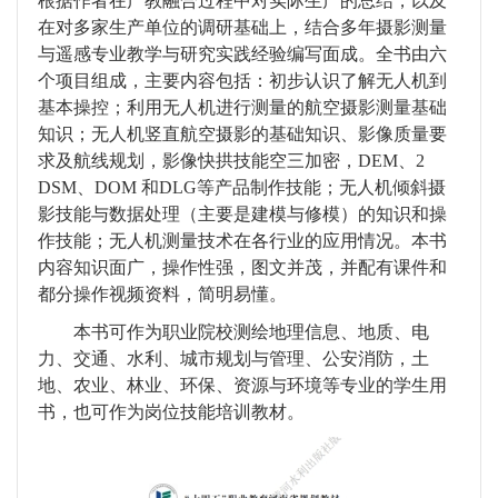
根据作者在产教融合过程中对实际生产的总结，以及
资源库
在对多家生产单位的调研基础上，结合多年摄影测量
与遥感专业教学与研究实践经验编写面成。全书由六
教研成果
个项目组成，主要内容包括：初步认识了解无人机到
基本操控；利用无人机进行测量的航空摄影测量基础
学生培养
知识；无人机竖直航空摄影的基础知识、影像质量要
求及航线规划，影像快拱技能空三加密，
DEM
、
2
教研活动
DSM
、
DOM
和
DLG
等产品制作技能；无人机倾斜摄
影技能与数据处理（主要是建模与修模）的知识和操
作技能；无人机测量技术在各行业的应用情况。本书
内容知识面广，操作性强，图文并茂，并配有课件和
都分操作视频资料，简明易懂。
本书可作为职业院校测绘地理信息、地质、电
力、交通、水利、城市规划与管理、公安消防，土
地、农业、林业、环保、资源与环境等专业的学生用
书，也可作为岗位技能培训教材。