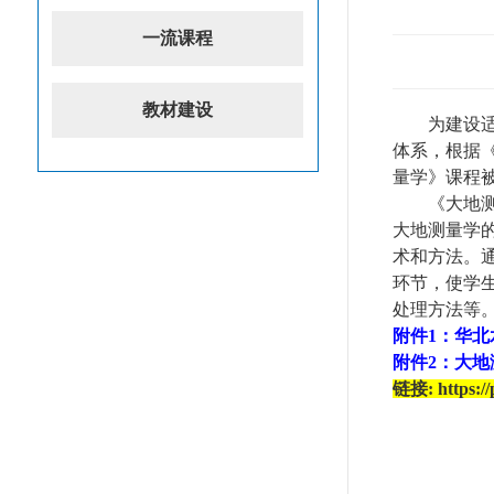
一流课程
教材建设
为建设
体系，根据
量学
》课程
《大地
大地测量学
术和方法。
环节，使学
处理方法等
附件
1：华北
附件
2：大
链接
: https