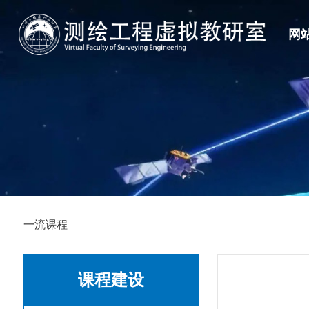
网
大学生技能竞赛
教研室介绍
科研团队
一流课程
教改项目
创新创业训练计
建设目标
教学团队
教材建设
教改论文
建设内容
人才建设
讲课竞赛
组织关系
成果获奖
一流课程
课程建设