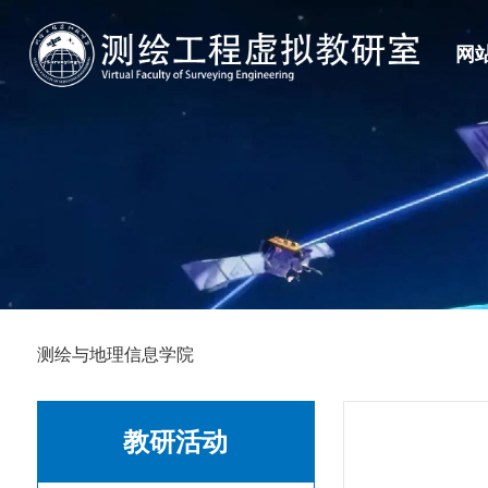
网
大学生技能竞赛
教研室介绍
科研团队
一流课程
教改项目
创新创业训练计
建设目标
教学团队
教材建设
教改论文
建设内容
人才建设
讲课竞赛
组织关系
成果获奖
测绘与地理信息学院
教研活动