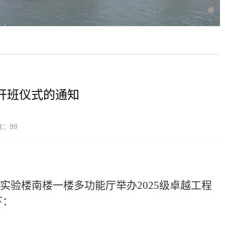
班开班仪式的通知
数：
99
实验楼南楼一楼多功能厅举办
2025
级卓越工程
下：