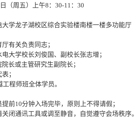
日（周五）上午
8
：
30-11
：
30
电大学龙子湖校区综合实验楼南楼一楼多功能厅
育厅有关负责同志；
水电大学校长刘俊国、副校长张志增；
院院长或主管研究生副院长；
代表；
越工程师班全体学员。
员提前10分钟入场完毕，原则上不得请假；
请关闭通讯工具或调至静音，自觉遵守会场秩序。