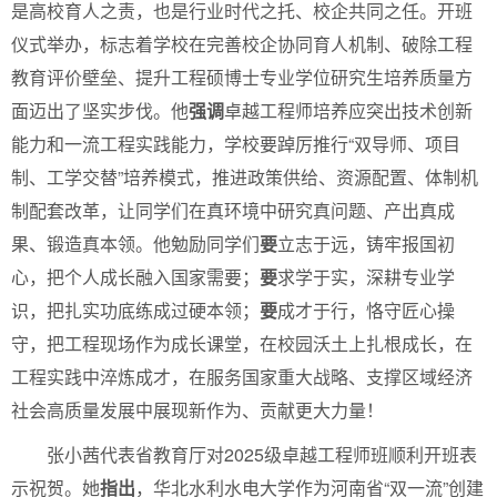
是高校育人之责，也是行业时代之托、校企共同之任。开班
仪式举办，标志着学校在完善校企协同育人机制、破除工程
教育评价壁垒、提升工程硕博士专业学位研究生培养质量方
面迈出了坚实步伐。他
强调
卓越工程师培养应突出技术创新
能力和一流工程实践能力，学校要踔厉推行“双导师、项目
制、工学交替”培养模式，推进政策供给、资源配置、体制机
制配套改革，让同学们在真环境中研究真问题、产出真成
果、锻造真本领。他勉励同学们
要
立志于远，铸牢报国初
心，把个人成长融入国家需要；
要
求学于实，深耕专业学
识，把扎实功底练成过硬本领；
要
成才于行，恪守匠心操
守，把工程现场作为成长课堂，在校园沃土上扎根成长，在
工程实践中淬炼成才，在服务国家重大战略、支撑区域经济
社会高质量发展中展现新作为、贡献更大力量！
张小茜代表省教育厅对2025级卓越工程师班顺利开班表
示祝贺。她
指出
，华北水利水电大学作为河南省“双一流”创建