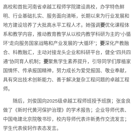
高校和首批河南省卓越工程师学院建设高校，办学特色鲜
明、行业基础扎实、服务面向清晰，长期以来为行业发展和
地方建设培养了大批高水平工程人才。她强调
要
优化课程体
系和教学内容，推动教育教学从以校内教学科研为主的“小循
环”走向服务国家战略和产业发展的“大循环”；
要
深化产教融
合、科教融汇，主动对接龙头企业和科研平台，健全“四共四
通”协同育人机制；
要
聚焦学生素养提升，引导同学们厚植家
国情怀、传承报国精神，努力成长为爱党报国、敬业奉献，
具有突出技术创新能力、善于解决复杂工程问题的卓越工程
师。
随后，刘俊国向2025级卓越工程师班授予班旗；张金良
做了《新时代黄河保护治理》的学术报告；企业导师代表、
中国电建北京院敬书珍，校内导师代表许新勇作交流发言；
学生代表侯轲作表态发言。