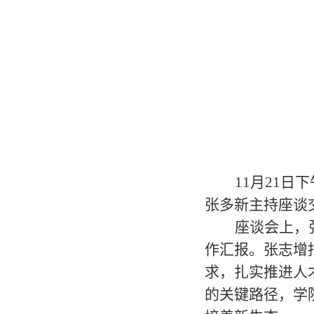
11
月
21
日下
张多新主持座谈
座谈会上，
作汇报。张志增
求，扎实推进人
的关键路径，学