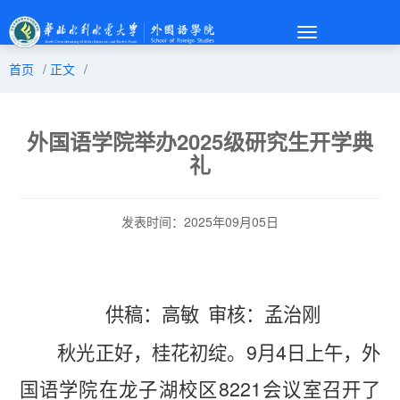
Toggle
navigation
首页
/
正文
/
外国语学院举办2025级研究生开学典
礼
发表时间：2025年09月05日
供稿：高敏
审核：孟治刚
9
4
秋光正好，桂花初绽。
月
日上午，外
8221
国语学院在龙子湖校区
会议室召开了