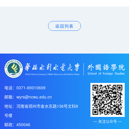
反法西斯战争胜利80周年大会
返回列表
电话：0371-69310609
邮箱：wyrs@ncwu.edu.cn
地址：河南省郑州市金水东路136号文科8
号楼
— 关注公众号 —
邮政：450046