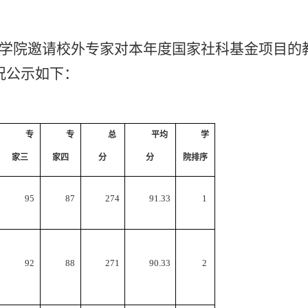
学院邀请校外专家对本年度国家社科基金项目的
况公示如下：
专
专
总
平均
学
家三
家四
分
分
院排序
95
87
274
91.33
1
92
88
271
90.33
2