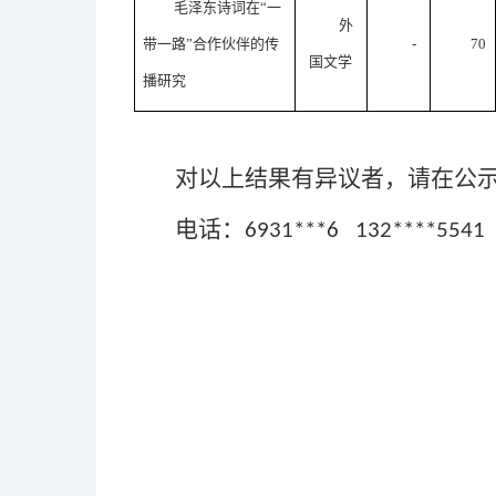
毛泽东诗词在“一
外
带一路”合作伙伴的传
-
70
国文学
播研究
对以上结果有异议者，请在公
电话：
6931***6 132****5541
外国语学