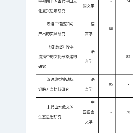
学视阈下的当代中国文
-
74
国文学
化复兴思潮研究
汉语二语感知与
语
88
-
产出的实证研究
言学
《道德经》译本
语
流播中的文化形象建构
-
85
言学
研究
汉语典型被动标
语
85
-
记跨方言比较研究
言学
中
宋代山水散文的
国语言
-
78
生态思想研究
文学