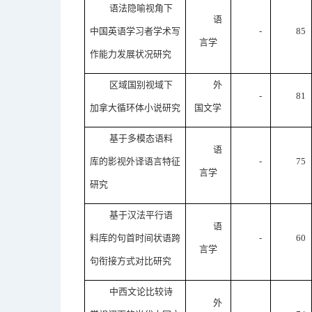
语法隐喻视角下
语
中国英语学习者学术写
-
85
言学
作能力发展状况研究
区域国别视域下
外
-
81
加拿大循环体小说研究
国文学
基于多模态语料
语
库的影视外译语言特征
-
75
言学
研究
基于汉法平行语
语
料库的句首时间状语跨
-
60
言学
句衔接方式对比研究
中西文论比较诗
外