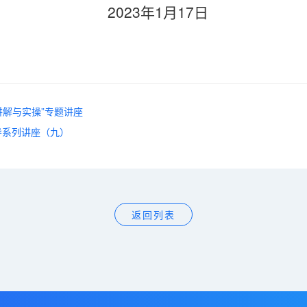
23
1
17
年
月
日
讲解与实操”专题讲座
导系列讲座（九）
返回列表