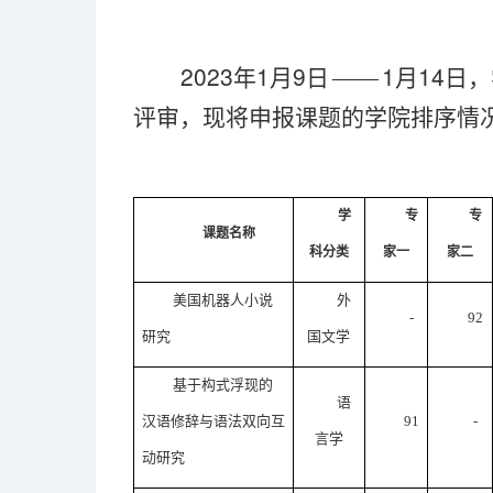
2023
1
9
1
14
年
月
日
——
月
日，
评审，现将申报课题的学院排序情
学
专
专
课题名称
科分类
家一
家二
美国机器人小说
外
-
92
研究
国文学
基于构式浮现的
语
汉语修辞与语法双向互
91
-
言学
动研究