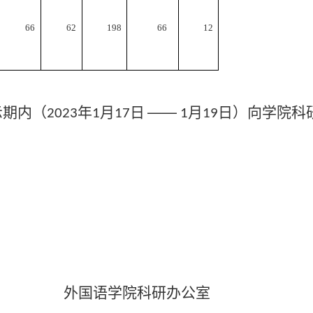
66
62
198
66
12
示期内（
年
月
日
——
月
日）向学院科
2023
1
17
1
19
院科研办公室