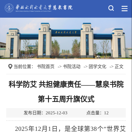
当前位置：
书院首页
->
书院活动
->
团学文化
-> 正文
科学防艾 共担健康责任——慧泉书院
第十五周升旗仪式
发布日期：2025-12-03 点击量：
12
2025
年
12
月
1
日，是全球第
38
个“世界艾