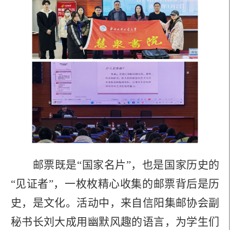
邮票既是
“
国家名片
”
，也是国家历史的
“
见证者
”
，一枚枚精心收集的邮票背后是历
史，是文化。活动
中
，来自
信阳
集邮协会
副
秘书长刘大成
用幽默风趣的语言，为学生们