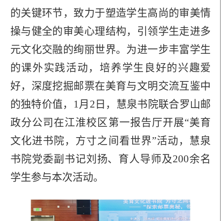
的关键环节，致力于塑造学生高尚的审美情
操与健全的审美心理结构，引领学生走进多
元文化交融的绚丽世界。为进一步丰富学生
的课外实践活动，培养学生良好的兴趣爱
好，深度挖掘邮票在美育与文明交流互鉴中
的独特价值，
1
月
2
日，
慧泉书院
联合
罗山邮
政分公司
在
江淮校区
第一报告厅开展
“
美育
文化进书院，方寸之间看世界
”
活动
，慧泉
书院党委副书记刘扬、育人导师及
200
余名
学生参与本次活动。