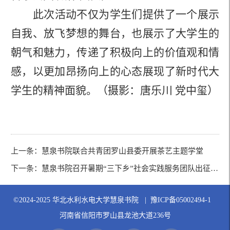
此次活动不仅为学生们提供了一个展示
自我、放飞梦想的舞台，
也
展示了
大学生
的
朝气和魅力，传递了积极向上的价值观和情
感，以更加昂扬向上的心态展现了新时代大
学生的精神面貌。
（
摄影：唐乐川
党中玺
）
上一条：
慧泉书院联合共青团罗山县委开展茶艺主题学堂
下一条：
慧泉书院召开暑期“三下乡”社会实践服务团队出征仪式暨安全教育专题会
©2024-2025 华北水利水电大学慧泉书院 | 豫ICP备05002494-1
河南省信阳市罗山县龙池大道236号