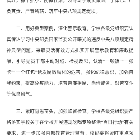
管理，抓早抓小、防微杜渐，领导班子成员做到严于律已、严
负其责、严管所辖，筑牢中央八项规定堤坝。
二、用好典型案例，深化警示教育。学校各级党组织要认
真传达学习中央纪委国家监委公开曝光的违反中央八项规定精
神典型问题，采取灵活有效方式扎实开展警示教育和廉政提
醒，引导党员干部主动对照、检视反思，认清“一顿饭”“一张
卡”“一个红包”诱发腐败腐化的危害，强化纪律意识，加强自
我约束，提高免疫能力，培育崇廉拒腐、尚俭戒奢、艰苦奋斗
等优良风气。
三、紧盯隐患苗头，加强监督检查。学校各级党组织要严
格落实学校关于在全校开展违规吃喝专项整治“百日行动”有关
要求，进一步加强内部教育管理监督。校纪委将紧盯重点领