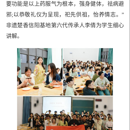
要功能是以上药服气为根本，强身健体，祛病避
邪;以恭敬礼仪为呈现，祀先供祖，怡养情志。”
非遗楚香信阳基地第六代传承人李倩为学生细心
讲解。