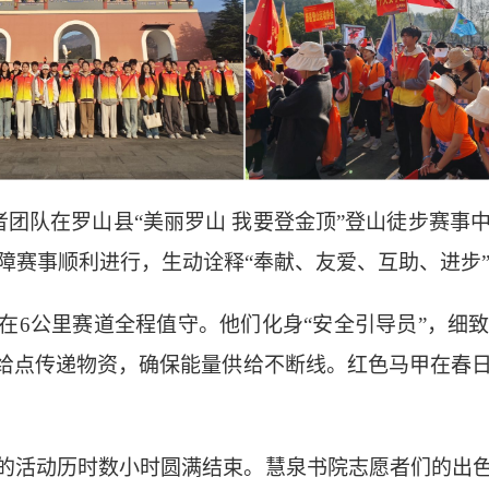
者团队在罗山县“美丽罗山 我要登金顶”登山徒步赛
障赛事顺利进行，生动诠释“奉献、友爱、互助、进步
在
6公里赛道全程值守。他们化身“安全引导员”，细
补给点传递物资，确保能量供给不断线。红色马甲在春
的活动历时数小时圆满结束。慧泉书院志愿者们的出