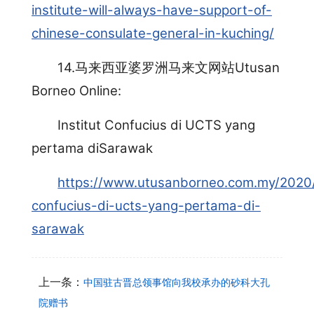
institute-will-always-have-support-of-
chinese-consulate-general-in-kuching/
14.马来西亚婆罗洲马来文网站Utusan
Borneo Online:
Institut Confucius di UCTS yang
pertama diSarawak
https://www.utusanborneo.com.my/2020/1
confucius-di-ucts-yang-pertama-di-
sarawak
上一条：
中国驻古晋总领事馆向我校承办的砂科大孔
院赠书