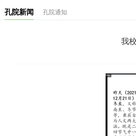
孔院新闻
孔院通知
我