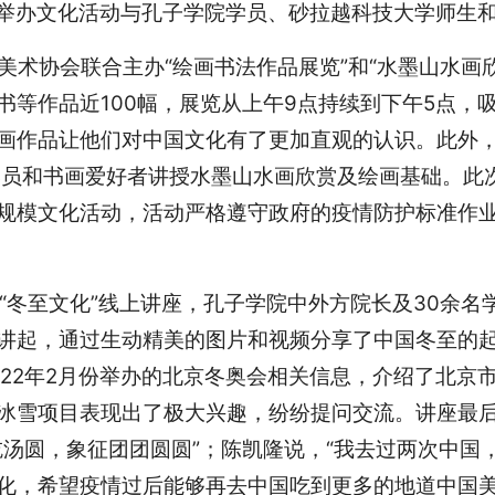
举办文化活动与孔子学院学员、砂拉越科技大学师生
代美术协会联合主办“绘画书法作品展览”和“水墨山水
书等作品近100幅，展览从上午9点持续到下午5点，
画作品让他们对中国文化有了更加直观的认识。此外
学员和书画爱好者讲授水墨山水画欣赏及绘画基础。此
规模文化活动，活动严格遵守政府的疫情防护标准作
了“冬至文化”线上讲座，孔子学院中外方院长及30余
讲起，通过生动精美的图片和视频分享了中国冬至的
022年2月份举办的北京冬奥会相关信息，介绍了北京
冰雪项目表现出了极大兴趣，纷纷提问交流。讲座最
吃汤圆，象征团团圆圆”；陈凯隆说，“我去过两次中国
化，希望疫情过后能够再去中国吃到更多的地道中国美