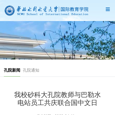
孔院新闻
孔院通知
我校砂科大孔院教师与巴勒水
电站员工共庆联合国中文日