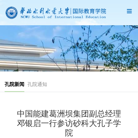
孔院新闻
孔院通知
中国能建葛洲坝集团副总经理
邓银启一行参访砂科大孔子学
院