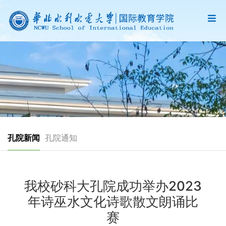
孔院新闻
孔院通知
我校砂科大孔院成功举办2023
年诗巫水文化诗歌散文朗诵比
赛