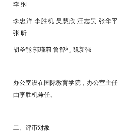
李
纲
李忠洋
李胜机
吴慧欣
汪志昊
张华平
张
昕
胡圣能
郭瑾莉
鲁智礼
魏新强
办公室设在国际教育学院，办公室主任
由李胜机兼任。
二、评审对象