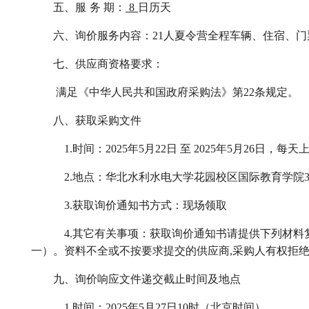
五、
服
务
期：
8
日历天
六、询价
服务
内容：
2
1
人夏令营全程车辆、住宿、门
七、供应商资格要求：
满足《中华人民共和国政府采购法》第
22条规定。
八、获取采购文件
1.时间：
2025
年
5
月
22
日
至
2025
年
5
月
26
日，每天
2.地点：华北水利水电大学
花园校区
国际教育学院
3.获取询价通知书方式：现场领取
4
.
其它有关事项：获取询价通知书请提供下列材料
一）。资料不全或不按要求提交的供应商,采购人有权拒
九、询价响应文件递交截止时间及地点
1.时间：
2025
年
5
月
27
日
10
时（北京时间）