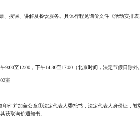
票、
授课、
讲解及餐饮服务
。具体行程见
询价文件
《活动安排表
上午
9
:00至12:00，下午14:30至17:
0
0（北京时间，法定节假日除外
302室
复印件并加盖公章
①法定代表人委托书，法定代表人身份证，被
绝其获取询价通知书。