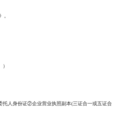
》。
。）
委托人身份证②企业营业执照副本(三证合一或五证合