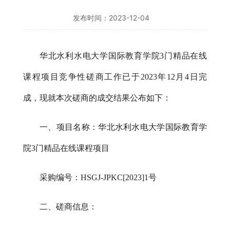
发布时间：2023-12-04
华北水利水电大学
国际教育学院
3门精品在线
课程项目
竞争性
磋商
工作已于
2023
年
12
月
4
日完
成，现就本次
磋商
的成交结果公布如下：
一、
项目名称：
华北水利水电大学国际教育学
院
3门精品在线课程项目
采购编号
：
HSGJ-JPKC[2023]1号
二、
磋商
信息：